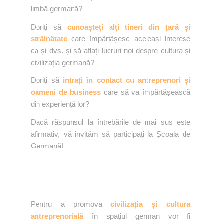
limbă germană?
Doriți să
cunoașteți alți tineri din țară și
străinătate
care împărtășesc aceleași interese
ca și dvs. și să aflați lucruri noi despre cultura și
civilizația germană?
Doriți să
intrați în contact cu antreprenori și
oameni de business
care să va împărtășească
din experiență lor?
Dacă răspunsul la întrebările de mai sus este
afirmativ, vă invităm să participați la Școala de
Germană!
Pentru a promova
civilizația și cultura
antreprenorială
în spațiul german vor fi