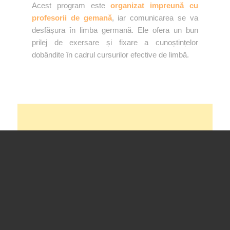
Acest program este
organizat impreună cu
profesorii de gemană
, iar comunicarea se va
desfășura în limba germană. Ele ofera un bun
prilej de exersare și fixare a cunoștințelor
dobândite în cadrul cursurilor efective de limbă.
CUI NE ADRESĂM?