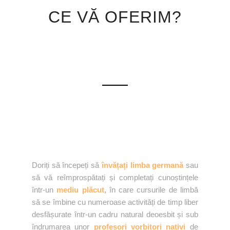
CE VĂ OFERIM?
Doriți să începeți să
învățați limba germană
sau
să vă reîmprospătați și completați cunoștințele
într-un
mediu plăcut
, în care cursurile de limbă
să se îmbine cu numeroase activități de timp liber
desfășurate într-un cadru natural deoesbit și sub
îndrumarea unor
profesori vorbitori nativi
de